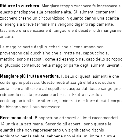
Ridurre lo zucchero.
Mangiare troppo zucchero fa ingrassare e
questo predispone alla pressione alta. Gli alimenti contenenti
zucchero creano un circolo vizioso in quanto danno una scarica
di energia a breve termine ma vengono digeriti rapidamente,
lasciando una sensazione di languore e il desiderio di mangiarne
ancora.
La maggior parte degli zuccheri che si consumano non
provengono dal cucchiaino che si mette nel cappuccino al
mattino: sono nascosti, come ad esempio nel caso dello sciroppo
di glucosio contenuto nella maggior parte degli alimenti lavorati.
Mangiare più frutta e verdura.
Il bello di questi alimenti è che
contengono potassio. Questo neutralizza gli effetti del sodio e
aiuta i reni a filtrare e ad espellere l’acqua dal flusso sanguigno,
riducendo così la pressione arteriosa. Frutta e verdura
contengono inoltre le vitamine, i minerali e le fibre di cui il corpo
ha bisogno per il suo benessere.
Bere meno alcol.
È opportuno attenersi ai limiti raccomandati:
14 unità alla settimana. Secondo gli esperti, sono queste le
quantità che non rappresentano un significativo rischio
aggiuntivo per la salute, sebbene non vi sia un limite sicuro e