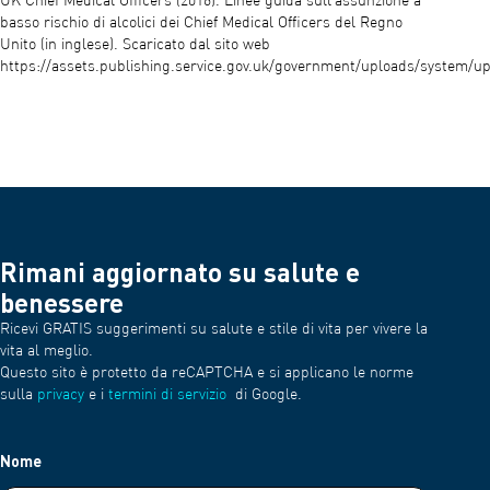
UK Chief Medical Officers (2016). Linee guida sull’assunzione a
basso rischio di alcolici dei Chief Medical Officers del Regno
Unito (in inglese). Scaricato dal sito web
https://assets.publishing.service.gov.uk/government/uploads/system/
Rimani aggiornato su salute e
benessere
Ricevi GRATIS suggerimenti su salute e stile di vita per vivere la
vita al meglio.
Questo sito è protetto da reCAPTCHA e si applicano le norme
sulla
privacy
e i
termini di servizio
di Google.
Nome