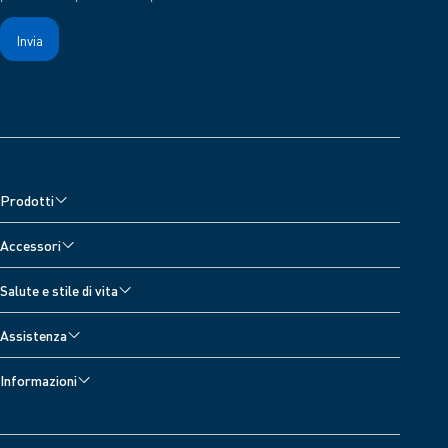
Prodotti
Misuratori di pressione
Accessori
Misuratore di pressione da polso
Accessori per monitor della pressione sanguigna
Salute e stile di vita
Misuratore pressione da braccio
Accessori per nebulizzatori
Tutti gli argomenti
Nebulizzatori (Aerosol) e Ossimetro
Assistenza
Accessori per dispositivi per il trattamento del dolore
Diario Della Pressione Arteriosa
Dispositivi per il trattamento del dolore
Assistenza sui dispositivi
Accessori termometro
Informazioni
Fibrillazione Atriale
Bilance digitali
Contattaci
Riguardo a OMRON Healthcare
Ipertensione o Pressione Alta
Sviluppatori
OMRON Connect App