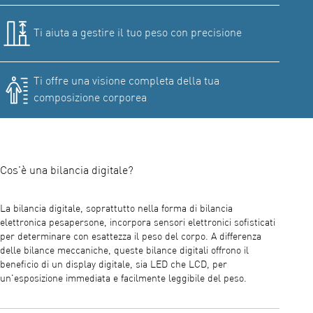
Ti aiuta a gestire il tuo peso con precisione
Ti offre una visione completa della tua
composizione corporea
Cos'è una bilancia digitale?
La bilancia digitale, soprattutto nella forma di bilancia
elettronica pesapersone, incorpora sensori elettronici sofisticati
per determinare con esattezza il peso del corpo. A differenza
delle bilance meccaniche, queste bilance digitali offrono il
beneficio di un display digitale, sia LED che LCD, per
un'esposizione immediata e facilmente leggibile del peso.