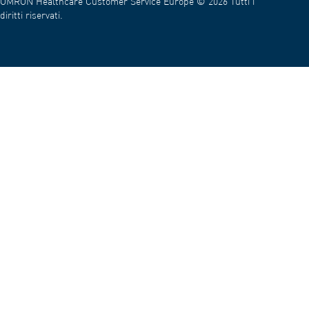
OMRON Healthcare Customer Service Europe © 2026 Tutti i
diritti riservati.