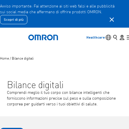
Avviso importante: Fai attenzione ai siti web falsi e alle pubblicità
sui social media che affermano di offrire prodotti OMRON.
Vai
al
Chiudere l
Scopri di più
contenuto
Indietro
Torna al menu precedente
principale
Interruttore
Cerca
Store 
Healthcare
Torna a casa
Prodotti
Home
/
Bilance digitali
Prodotti
Visualizza gli elementi del menu sottostante
Accessori
Visualizza gli elementi del menu sottostante
Bilance digitali
Comprendi meglio il tuo corpo con bilance intelligenti che
forniscono informazioni precise sul peso e sulla composizione
corporea per guidarti verso i tuoi obiettivi di salute.