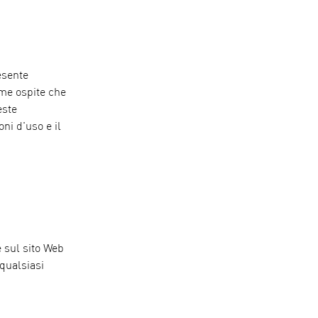
esente
ome ospite che
este
oni d'uso e il
e sul sito Web
qualsiasi