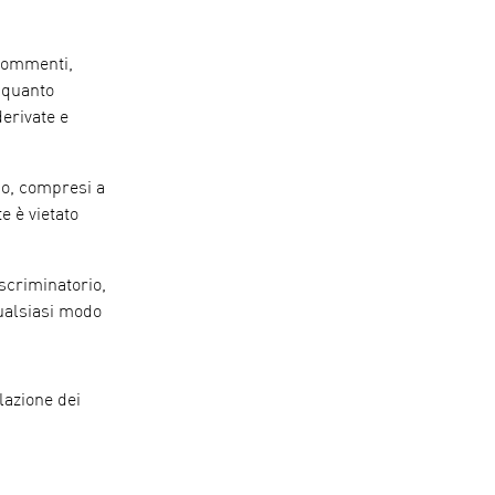
 commenti,
 quanto
derivate e
po, compresi a
e è vietato
iscriminatorio,
qualsiasi modo
lazione dei