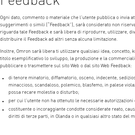
Ogni dato, commento o materiale che l'utente pubblica o invia a
suggerimenti o simili (“Feedback”), sarà considerato non riserva
riguarda tale Feedback e sarà libera di riprodurre, utilizzare, di
distribuire il Feedback ad altri senza alcuna limitazione.
Inoltre, Omron sarà libera ti utilizzare qualsiasi idea, concetto
titolo esemplificativo lo sviluppo, la produzione e la commerciali
pubblicare o trasmettere sul sito Web o dal sito Web Feedback:
di tenore minatorio, diffamatorio, osceno, indecente, sedizioso
minaccioso, scandaloso, polemico, blasfemo, in palese violazi
possa recare molestia o disturbo;
per cui l'utente non ha ottenuto le necessarie autorizzazioni
costituente o incoraggiante condotte considerate reato, causa 
diritti di terze parti, in Olanda o in qualsiasi altro stato del 