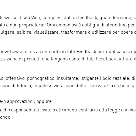
ttraverso il sito Web, compresi dati di feedback, quali domande,
to e non proprietario. Omron non avrà obblighi di alcun tipo per
vulgare, esibire, visualizzare, trasformare o utilizzare per opere 
, know-how o tecnica contenuta in tale Feedback per qualsiasi sco
zzazione di prodotti che tengano conto di tale Feedback. All'utent
, offensivo, pornografico, insultante, istigante l'odio razziale, d
one di fiducia, in palese violazione della riservatezza o che in 
 e/o approvazioni; oppure
di responsabilità civile o altrimenti contrario alla legge o in vio
mondo.