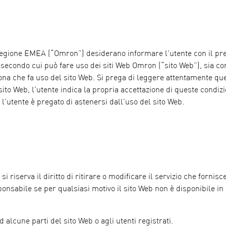
 regione EMEA (“Omron”) desiderano informare l'utente con il pr
 secondo cui può fare uso dei siti Web Omron (“sito Web”), sia c
ona che fa uso del sito Web. Si prega di leggere attentamente qu
l sito Web, l'utente indica la propria accettazione di queste condizi
'utente è pregato di astenersi dall'uso del sito Web.
iserva il diritto di ritirare o modificare il servizio che fornisc
nsabile se per qualsiasi motivo il sito Web non è disponibile in 
d alcune parti del sito Web o agli utenti registrati.