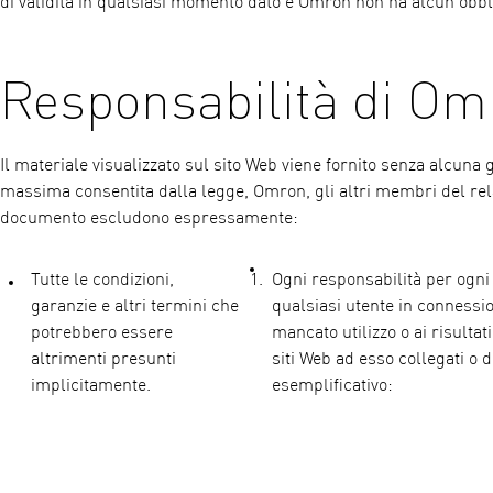
di validità in qualsiasi momento dato e Omron non ha alcun obbl
Responsabilità di Om
Il materiale visualizzato sul sito Web viene fornito senza alcuna
massima consentita dalla legge, Omron, gli altri membri del rel
documento escludono espressamente:
Tutte le condizioni,
Ogni responsabilità per ogni 
garanzie e altri termini che
qualsiasi utente in connessio
potrebbero essere
mancato utilizzo o ai risultat
altrimenti presunti
siti Web ad esso collegati o d
implicitamente.
esemplificativo: