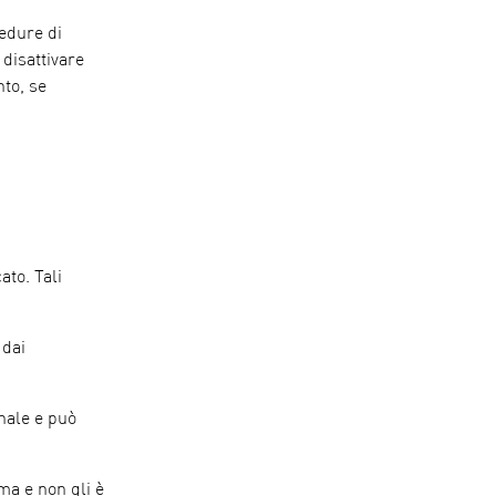
cedure di
 disattivare
nto, se
ato. Tali
 dai
onale e può
ma e non gli è