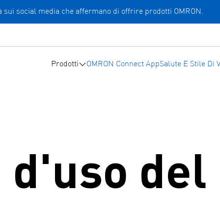
ità sui social media che affermano di offrire prodotti OMRON.
Prodotti
OMRON Connect App
Salute E Stile Di V
 d'uso del