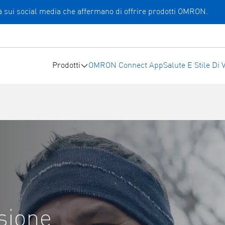
ità sui social media che affermano di offrire prodotti OMRON.
Prodotti
OMRON Connect App
Salute E Stile Di V
nsione