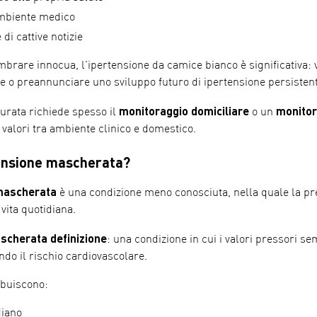
mbiente medico
di cattive notizie
brare innocua, l'ipertensione da camice bianco è significativa:
e o preannunciare uno sviluppo futuro di ipertensione persistent
monitoraggio domiciliare
monitor
urata richiede spesso il
o un
 valori tra ambiente clinico e domestico.
tensione mascherata?
mascherata
è una condizione meno conosciuta, nella quale la pr
 vita quotidiana.
scherata definizione
: una condizione in cui i valori pressori 
do il rischio cardiovascolare.
ibuiscono:
diano