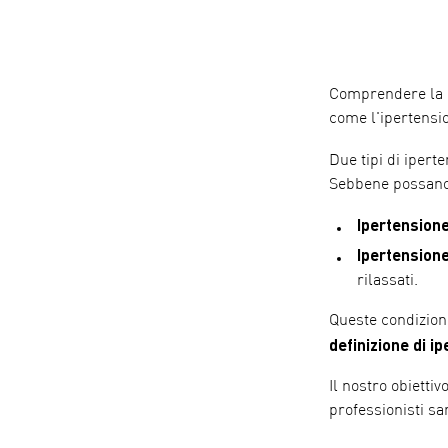
Comprendere la p
come l'ipertensio
Due tipi di iper
Sebbene possano 
Ipertension
Ipertension
rilassati.
Queste condizioni
definizione di 
Il nostro obietti
professionisti san