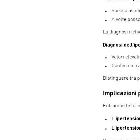
Spesso asint
A volte posso
La diagnosi richi
Diagnosi dell'ip
Valori elevat
Conferma tra
Distinguere tra p
Implicazioni 
Entrambe le form
ipertensi
L'
ipertensio
L'