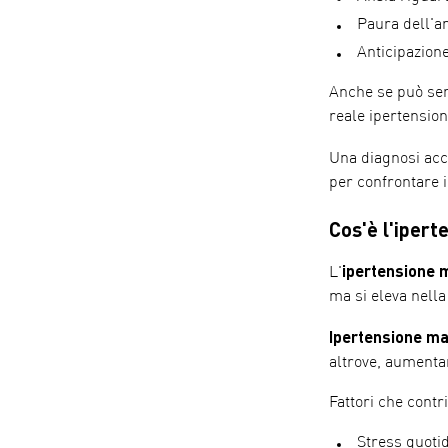
Paura dell'a
Anticipazione 
Anche se può sem
reale ipertension
Una diagnosi acc
per confrontare i
Cos'è l'iper
ipertensione 
L'
ma si eleva nella
Ipertensione ma
altrove, aumentan
Fattori che contr
Stress quoti