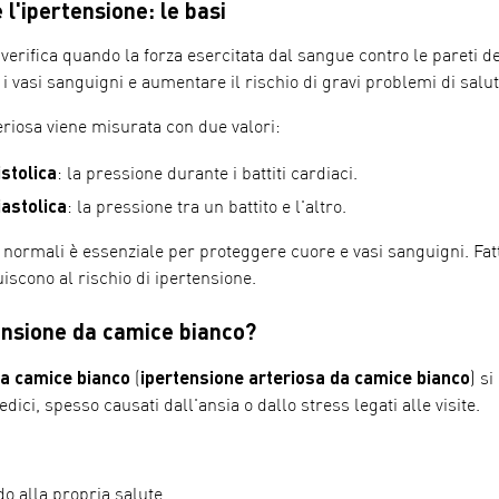
l'ipertensione: le basi
 verifica quando la forza esercitata dal sangue contro le pareti 
 vasi sanguigni e aumentare il rischio di gravi problemi di salut
riosa viene misurata con due valori:
stolica
: la pressione durante i battiti cardiaci.
astolica
: la pressione tra un battito e l'altro.
normali è essenziale per proteggere cuore e vasi sanguigni. Fatto
scono al rischio di ipertensione.
tensione da camice bianco?
da camice bianco
ipertensione arteriosa da camice bianco
(
) s
dici, spesso causati dall'ansia o dallo stress legati alle visite.
o alla propria salute