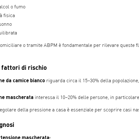
lcol o fumo
à fisica
 sonno
ilibrata
omiciliare o tramite ABPM è fondamentale per rilevare queste flut
fattori di rischio
ne da camice bianco
riguarda circa il 15–30% della popolazione, 
one mascherata
interessa il 10–20% delle persone, in particolare
golare della pressione a casa è essenziale per scoprire casi nas
agnosi
ertensione mascherata: