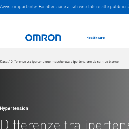
Avviso importante: Fai attenzione ai siti web falsi e alle pubblic
Vai
al
contenuto
principale
Healthcare
Torna a casa
Casa
/
Differenze tra ipertensione mascherata e ipertensione da camice bianco
Hypertension
Differenze tra iperte