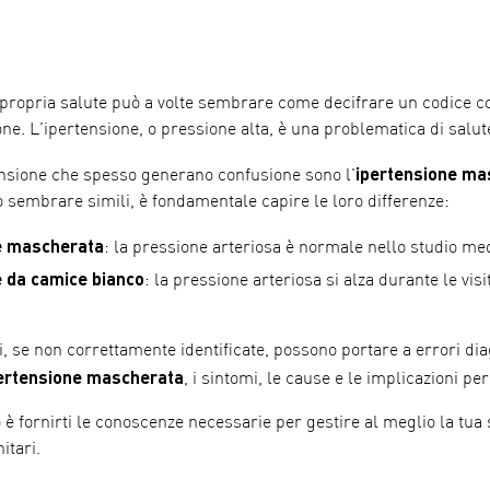
ropria salute può a volte sembrare come decifrare un codice co
ne. L'ipertensione, o pressione alta, è una problematica di salu
ipertensione ma
tensione che spesso generano confusione sono l'
sembrare simili, è fondamentale capire le loro differenze:
e mascherata
: la pressione arteriosa è normale nello studio me
e da camice bianco
: la pressione arteriosa si alza durante le v
, se non correttamente identificate, possono portare a errori dia
ipertensione mascherata
, i sintomi, le cause e le implicazioni per
vo è fornirti le conoscenze necessarie per gestire al meglio la tua
itari.