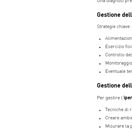
Una diagnosi pre
Gestione del
Strategie chiave:
Alimentazione
Esercizio fis
Controllo del
Monitoraggio
Eventuale te
Gestione del
ipe
Per gestire l'
Tecniche di 
Creare ambie
Misurare la p