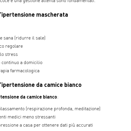
coce e una gestione attenta sono fondamentali.
l'ipertensione mascherata
 sana (ridurre il sale)
ico regolare
lo stress
 continuo a domicilio
rapia farmacologica
l'ipertensione da camice bianco
rtensione da camice bianco
:
rilassamento (respirazione profonda, meditazione)
nti medici meno stressanti
ressione a casa per ottenere dati più accurati