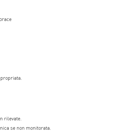
torace
ppropriata.
n rilevate.
onica se non monitorata.