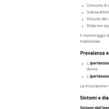
Consumo di a
Scarsa attivit
Disturbi del
Dieta non equ
Il monitoraggio d
tradizionale.
Prevalenza e 
ipertensio
L'
donne.
ipertensi
L'
La misurazione re
Sintomi e di
Sintomi dell'ip