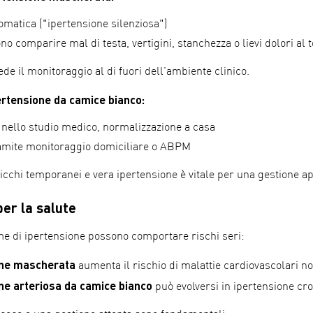
omatica ("ipertensione silenziosa")
no comparire mal di testa, vertigini, stanchezza o lievi dolori al 
ede il monitoraggio al di fuori dell'ambiente clinico.
ertensione da camice bianco:
i nello studio medico, normalizzazione a casa
mite monitoraggio domiciliare o ABPM
icchi temporanei e vera ipertensione è vitale per una gestione a
per la salute
e di ipertensione possono comportare rischi seri:
one mascherata
aumenta il rischio di malattie cardiovascolari no
ne arteriosa da camice bianco
può evolversi in ipertensione cr