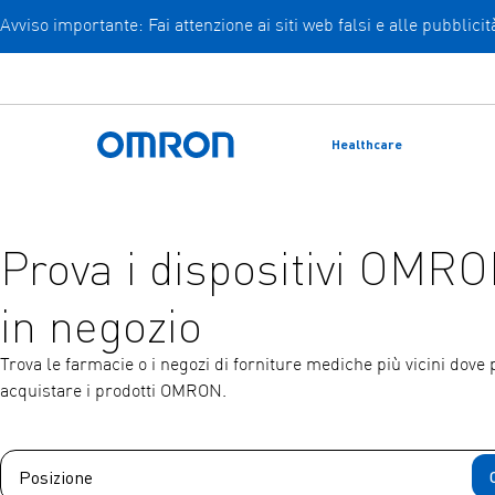
Avviso importante: Fai attenzione ai siti web falsi e alle pubblic
Vai
al
contenuto
principale
Healthcare
Torna a casa
Prova i dispositivi OMR
in negozio
Trova le farmacie o i negozi di forniture mediche più vicini dove 
acquistare i prodotti OMRON.