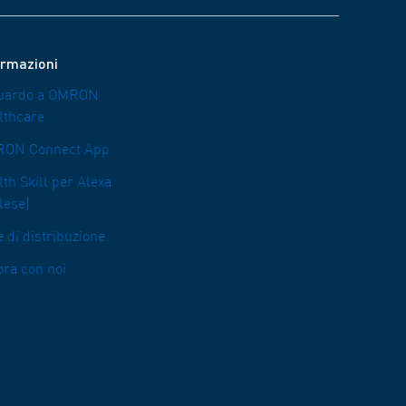
ormazioni
uardo a OMRON
lthcare
ON Connect App
th Skill per Alexa
lese)
 di distribuzione
ora con noi