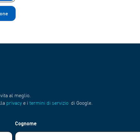
ione
vita al meglio.
lla
privacy
e i
termini di servizio
di Google.
Cognome