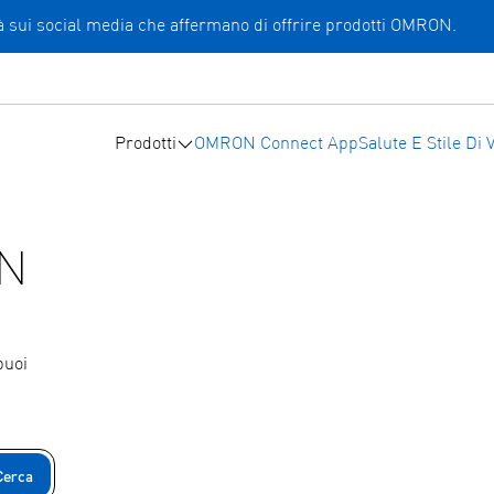
ità sui social media che affermano di offrire prodotti OMRON.
Prodotti
OMRON Connect App
Salute E Stile Di V
ON
puoi
Cerca