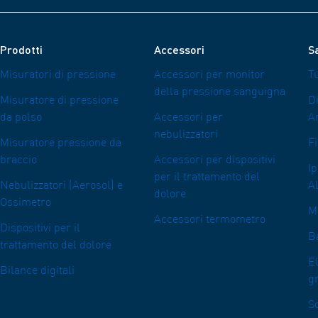
Prodotti
Accessori
Sa
Misuratori di pressione
Accessori per monitor
Tu
della pressione sanguigna
Misuratore di pressione
D
da polso
Accessori per
A
nebulizzatori
Misuratore pressione da
Fi
braccio
Accessori per dispositivi
I
per il trattamento del
Nebulizzatori (Aerosol) e
Al
dolore
Ossimetro
M
Accessori termometro
Dispositivi per il
Ba
trattamento del dolore
E
Bilance digitali
g
So