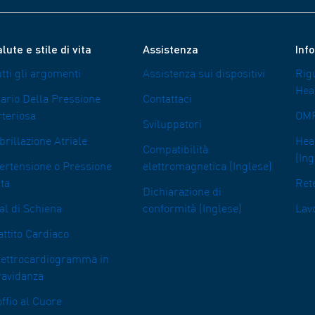
lute e stile di vita
Assistenza
Inf
tti gli argomenti
Assistenza sui dispositivi
Rig
Hea
iario Della Pressione
Contattaci
rteriosa
OMR
Sviluppatori
brillazione Atriale
Heal
Compatibilità
(Ing
pertensione o Pressione
elettromagnetica (Inglese)
ta
Rete
Dichiarazione di
al di Schiena
conformità (Inglese)
Lav
ttito Cardiaco
lettrocardiogramma in
ravidanza
ffio al Cuore