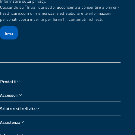
Informativa sulla privacy.
Cliccando su “Invia” qui sotto, acconsenti a consentire a omron-
healthcare.com di memorizzare ed elaborare le informazioni
personali sopra inserite per fornirti i contenuti richiesti.
Prodotti
Misuratori di pressione
Accessori
Misuratore di pressione da polso
Accessori per monitor della pressione sanguigna
Salute e stile di vita
Misuratore pressione da braccio
Accessori per nebulizzatori
Tutti gli argomenti
Nebulizzatori (Aerosol) e Ossimetro
Assistenza
Accessori per dispositivi per il trattamento del dolore
Diario Della Pressione Arteriosa
Dispositivi per il trattamento del dolore
Assistenza sui dispositivi
Accessori termometro