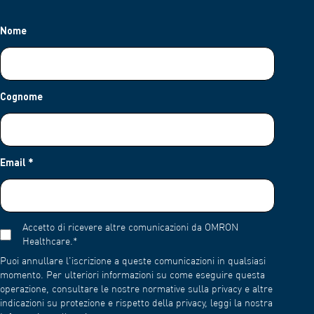
pavimento. Appoggia il braccio su un tavolo con il palmo rivolto
più facilmente in uno stato di rilassamento e di avere la
verso l'alto. Il bracciale deve essere all'altezza del cuore. Non
flessibilità di effettuare le misurazioni in vari momenti della
Nome
parlare o muoverti durante la misurazione. Per ulteriori
giornata. Tenendo traccia dei valori della pressione arteriosa a
informazioni, consulta il Manuale di istruzioni del tuo dispositivo.
casa, potrai fornire al tuo medico curante un registro delle
misurazioni della pressione arteriosa nel tempo, che lo aiuterà a
valutare l'efficacia del tuo trattamento.
Cognome
Email
*
Accetto di ricevere altre comunicazioni da OMRON
Healthcare.
*
Puoi annullare l'iscrizione a queste comunicazioni in qualsiasi
momento. Per ulteriori informazioni su come eseguire questa
operazione, consultare le nostre normative sulla privacy e altre
indicazioni su protezione e rispetto della privacy, leggi la nostra