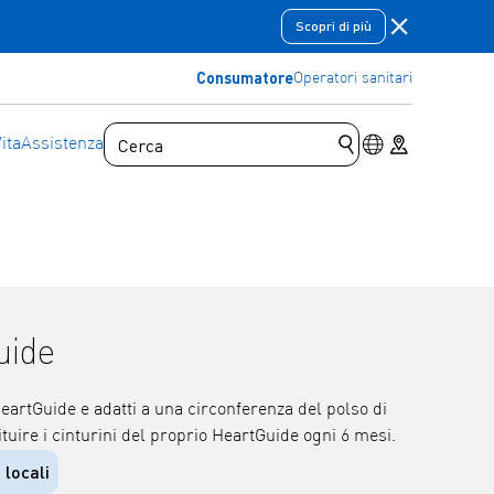
Chiudere la 
Scopri di più
Consumatore
Operatori sanitari
Interruttore di 
Store locator
ita
Assistenza
Invia la query di ri
uide
HeartGuide e adatti a una circonferenza del polso di
uire i cinturini del proprio HeartGuide ogni 6 mesi.
 locali