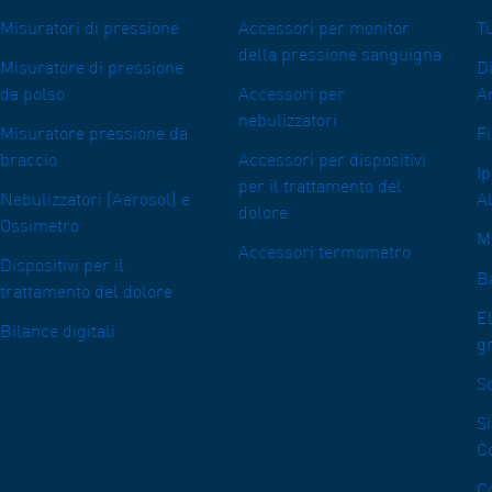
Misuratori di pressione
Accessori per monitor
Tu
della pressione sanguigna
Misuratore di pressione
D
da polso
Accessori per
A
nebulizzatori
Misuratore pressione da
Fi
braccio
Accessori per dispositivi
I
per il trattamento del
Nebulizzatori (Aerosol) e
Al
dolore
Ossimetro
M
Accessori termometro
Dispositivi per il
Ba
trattamento del dolore
E
Bilance digitali
g
So
Si
C
Co