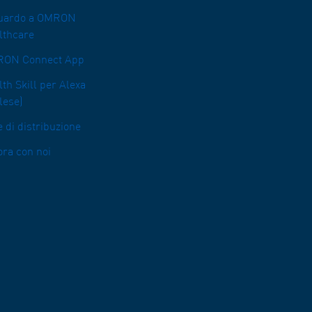
uardo a OMRON
lthcare
ON Connect App
th Skill per Alexa
lese)
 di distribuzione
ora con noi