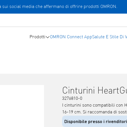
ità sui social media che affermano di offrire prodotti OMRON.
Prodotti
OMRON Connect App
Salute E Stile Di V
Cinturini HeartG
3276810-0
I cinturini sono compatibili con 
16-19 cm. Si raccomanda di sostit
Disponibile presso i rivenditori