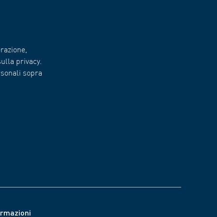
razione,
ulla privacy.
rsonali sopra
ormazioni