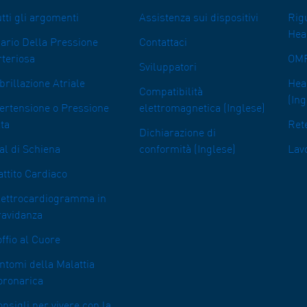
tti gli argomenti
Assistenza sui dispositivi
Rig
Hea
iario Della Pressione
Contattaci
rteriosa
OMR
Sviluppatori
brillazione Atriale
Heal
Compatibilità
(Ing
pertensione o Pressione
elettromagnetica (Inglese)
ta
Rete
Dichiarazione di
al di Schiena
conformità (Inglese)
Lav
ttito Cardiaco
lettrocardiogramma in
ravidanza
ffio al Cuore
ntomi della Malattia
oronarica
nsigli per vivere con la