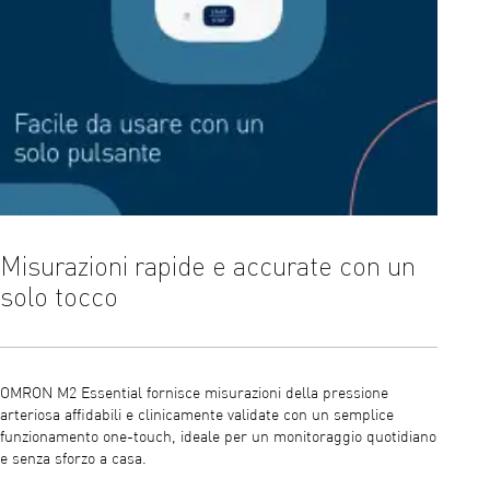
Misurazioni rapide e accurate con un
Rile
solo tocco
card
OMRON M2 Essential fornisce misurazioni della pressione
L'M2 Ess
arteriosa affidabili e clinicamente validate con un semplice
misurazi
funzionamento one-touch, ideale per un monitoraggio quotidiano
che pot
e senza sforzo a casa.