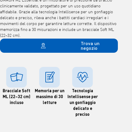
OMRON M2 Essential è un misuratore di pressione da braccio
clinicamente validato, progettato per un uso quotidiano
affidabile. Grazie alla tecnologia Intellisense per un gonfiaggio
delicato e preciso, rileva anche i battiti cardiaci irregolari e i
movimenti del corpo per garantire letture corrette. Il dispositivo
memorizza fino a 30 misurazioni e include un bracciale Soft ML
(22–32 cm).
Trova un
negozio
Bracciale Soft
Memoria per un
Tecnologia
ML (22–32 cm)
massimo di 30
Intellisense per
incluso
letture
un gonfiaggio
delicato e
preciso