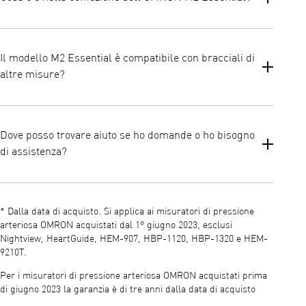
termine direttamente sul monitor
La confezione include il monitor M2 Essential, un bracciale Soft
ML (22–32 cm), le batterie e il manuale di istruzioni
Il modello M2 Essential è compatibile con bracciali di
altre misure?
Sì. È compatibile con bracciali opzionali di misura piccola (17–22
cm) e larga (22–42 cm) per gli utenti che necessitano di misure
Dove posso trovare aiuto se ho domande o ho bisogno
diverse.
di assistenza?
Puoi accedere a manuali, istruzioni e assistenza clienti tramite la
pagina ufficiale di assistenza OMRON e le risorse incluse nella
* Dalla data di acquisto. Si applica ai misuratori di pressione
documentazione del prodotto.
arteriosa OMRON acquistati dal 1° giugno 2023, esclusi
Nightview, HeartGuide, HEM-907, HBP-1120, HBP-1320 e HEM-
9210T.
Per i misuratori di pressione arteriosa OMRON acquistati prima
di giugno 2023 la garanzia è di tre anni dalla data di acquisto