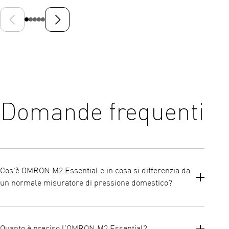
Diapositiva precedente
Diapositiva successiva
Domande frequenti
Cos'è OMRON M2 Essential e in cosa si differenzia da
un normale misuratore di pressione domestico?
OMRON M2 Essential è un misuratore di pressione da braccio
clinicamente validato, progettato per un uso domestico