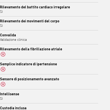
Rilevamento del battito cardiaco irregolare
Sì
Rilevamento dei movimenti del corpo
Sì
Convalida
Validazione clinica
Rilevamento della fibrillazione atriale
No
Semplice indicatore di ipertensione
No
Sensore di posizionamento avanzato
No
Intellisense
Sì
Custodia inclusa