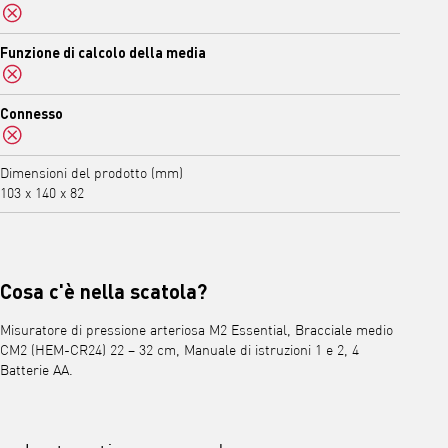
No
Funzione di calcolo della media
No
Connesso
No
Dimensioni del prodotto (mm)
103 x 140 x 82
Cosa c'è nella scatola?
Misuratore di pressione arteriosa M2 Essential, Bracciale medio
CM2 (HEM-CR24) 22 – 32 cm, Manuale di istruzioni 1 e 2, 4
Batterie AA.