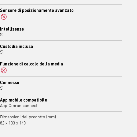
Sensore di posizionamento avanzato
No
Intellisense
Sì
Custodia inclusa
Sì
Funzione di calcolo della media
No
Connesso
Sì
App mobile compatibile
App Omron connect
Dimensioni del prodotto (mm)
82 x 103 x 140