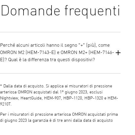
Domande frequenti
Perché alcuni articoli hanno il segno "+" (più), come
OMRON M2 (HEM-7143-E) e OMRON M2+ (HEM-7146-
E)? Qual è la differenza tra questi dispositivi?
Tutti i misuratori di pressione OMRON elencati sul nostro sito
sono clinicamente validati e raccomandati dai cardiologi come la
* Dalla data di acquisto. Si applica ai misuratori di pressione
scelta migliore per il monitoraggio della pressione sanguigna a
arteriosa OMRON acquistati dal 1° giugno 2023, esclusi
domicilio in Europa*.
Nightview, HeartGuide, HEM-907, HBP-1120, HBP-1320 e HEM-
9210T.
Differenze chiave:
Per i misuratori di pressione arteriosa OMRON acquistati prima
Dispositivi con il segno "+" (più):
di giugno 2023 la garanzia è di tre anni dalla data di acquisto
Lanciato nel 2024: Questi sono i modelli più recenti.
Misura del polsino più grande: Sono dotati di un polsino