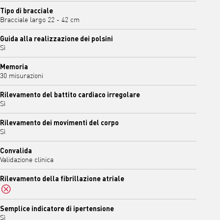
Tipo di bracciale
Bracciale largo 22 - 42 cm
Guida alla realizzazione dei polsini
Sì
Memoria
30 misurazioni
Rilevamento del battito cardiaco irregolare
Sì
Rilevamento dei movimenti del corpo
Sì
Convalida
Validazione clinica
Rilevamento della fibrillazione atriale
No
Semplice indicatore di ipertensione
Sì