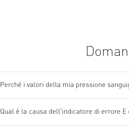
Domand
Perché i valori della mia pressione sangu
Ci sono diversi motivi per cui si possono avere letture incoerenti
misurazione della pressione sanguigna, ad esempio le attività svol
Qual è la causa dell'indicatore di errore E
tecnica dell'utente è molto importante per ottenere risultati di m
cui si possono verificare letture incoerenti o imprecise: Dimensi
Ogni modello di misuratore di pressione OMRON ha una diagnostic