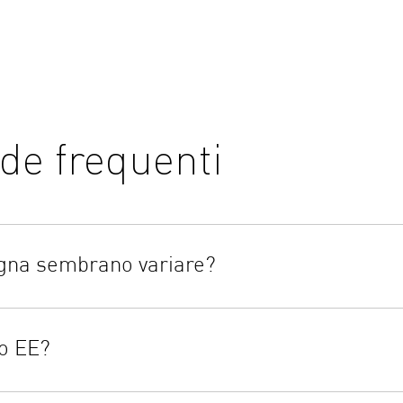
e frequenti
igna sembrano variare?
. Esistono molti fattori che possono causare una variazione nei va
te di recente o anche l'ora del giorno possono alterare la lettura
 o EE?
isurazione affidabili. Di seguito sono elencati alcuni dei motivi 
oni del bracciale È molto importante utilizzare il bracciale dell
a di base integrata nell'unità. Se il dispositivo rileva un prob