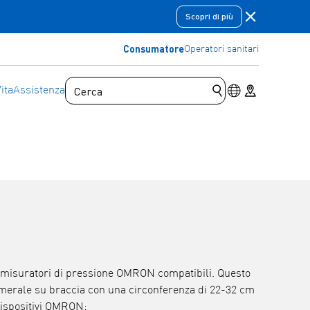
Chiudere la 
Scopri di più
Consumatore
Operatori sanitari
Interruttore di 
Store locator
ita
Assistenza
Invia la query di ri
 misuratori di pressione OMRON compatibili. Questo
o omerale su braccia con una circonferenza di 22-32 cm
dispositivi OMRON: