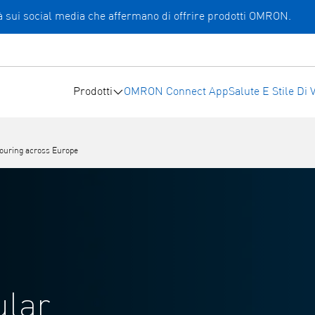
ità sui social media che affermano di offrire prodotti OMRON.
Prodotti
OMRON Connect App
Salute E Stile Di V
touring across Europe
ular