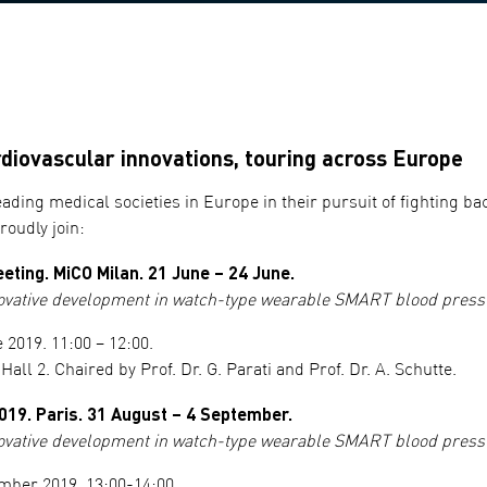
iovascular innovations, touring across Europe
eading medical societies in Europe in their pursuit of fighting 
roudly join:
eting. MiCO Milan. 21 June – 24 June.
ovative development in watch-type wearable SMART blood pressur
 2019. 11:00 – 12:00.
all 2. Chaired by Prof. Dr. G. Parati and Prof. Dr. A. Schutte.
19. Paris. 31 August – 4 September.
ovative development in watch-type wearable SMART blood pressur
mber 2019. 13:00-14:00.