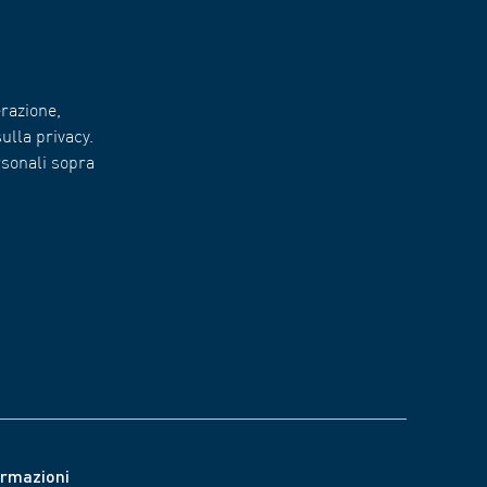
razione,
ulla privacy.
rsonali sopra
ormazioni