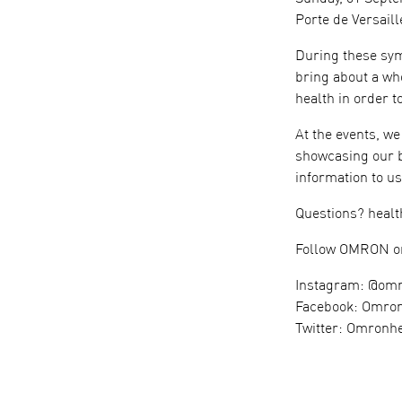
Porte de Versaill
During these sym
bring about a who
health in order t
At the events, we
showcasing our b
information to us
Questions?
heal
Follow OMRON on
Instagram: @om
Facebook: Omron
Twitter: Omronh