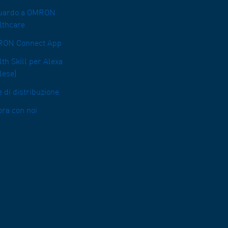
uardo a OMRON
lthcare
ON Connect App
th Skill per Alexa
lese)
 di distribuzione
ora con noi