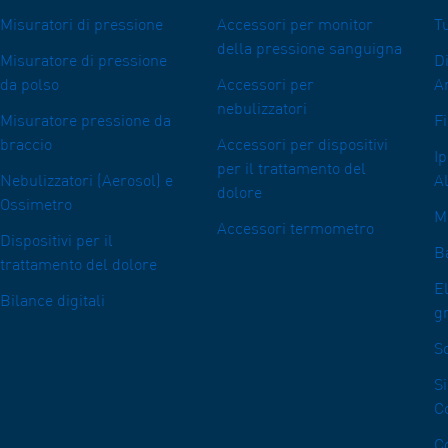
Misuratori di pressione
Accessori per monitor
Tu
della pressione sanguigna
Misuratore di pressione
D
da polso
Accessori per
A
nebulizzatori
Misuratore pressione da
Fi
braccio
Accessori per dispositivi
I
per il trattamento del
Nebulizzatori (Aerosol) e
Al
dolore
Ossimetro
M
Accessori termometro
Dispositivi per il
Ba
trattamento del dolore
E
Bilance digitali
g
So
Si
C
Co