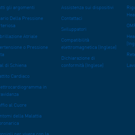
tti gli argomenti
Assistenza sui dispositivi
Rig
Hea
iario Della Pressione
Contattaci
rteriosa
OMR
Sviluppatori
brillazione Atriale
Heal
Compatibilità
(Ing
pertensione o Pressione
elettromagnetica (Inglese)
ta
Rete
Dichiarazione di
al di Schiena
conformità (Inglese)
Lav
ttito Cardiaco
lettrocardiogramma in
ravidanza
ffio al Cuore
ntomi della Malattia
oronarica
nsigli per vivere con la