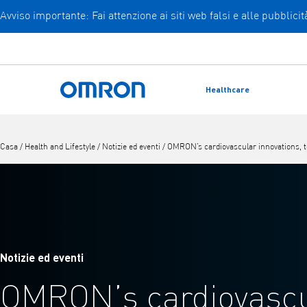
Avviso importante: Fai attenzione ai siti web falsi e alle pubblic
Vai
al
contenuto
principale
Healthcare
Torna a casa
Casa
/
Health and Lifestyle
/
Notizie ed eventi
/
OMRON’s cardiovascular innovations, 
Notizie ed eventi
OMRON’s cardiovasc