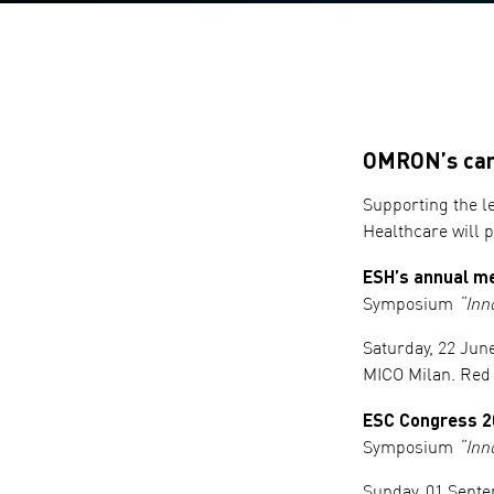
OMRON’s card
Supporting the l
Healthcare will p
ESH’s annual me
Symposium
“Inn
Saturday, 22 June
MICO Milan. Red H
ESC Congress 20
Symposium
“Inn
Sunday, 01 Septe